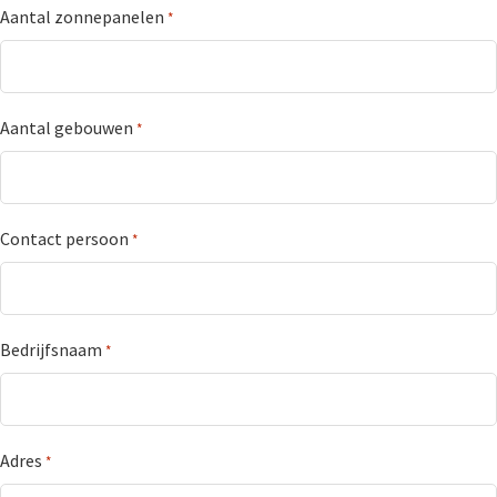
Spring
Door
Spring
Aantal zonnepanelen
*
naar
naar
naar
de
de
de
hoofdnavigatie
hoofd
voettekst
Aantal gebouwen
*
inhoud
Contact persoon
*
Bedrijfsnaam
*
Adres
*